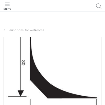
MENU
Junctions for wetrooms