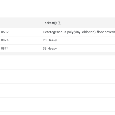
Tarkett数值
10582
Heterogeneous poly(vinyl chloride) floor cover
10874
23 Heavy
10874
33 Heavy