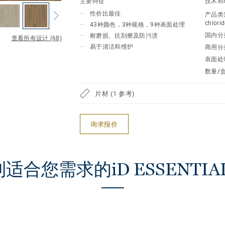
主要特征
技术和
我们顶级清洁表面保护处理，易于维护，
性价比最佳
产品类
的额外耐久性。
chlorid
43种颜色，3种规格，9种表面处理
国内分
耐磨损、抗刮擦及防污渍
查看所有设计 (68)
易于清洁和维护
商用分
表面处
数量/盒
片材 (1 参考)
询求报价
适合您需求的iD ESSENTIAL