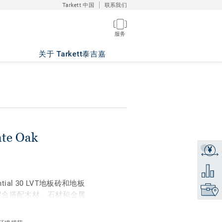
Tarkett 中国
联系我们
服务
关于 Tarkett泰吉嘉
ate Oak
¥
获取报
添加到
al 30 LVT地板砖和地板
找到销
混合搭配木材、石材和金属
合。在部分精选款式中，我
自然外观和触感。地板经过