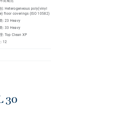
环境规范
并具有防刮擦、划痕和污渍
别:
Heterogeneous poly(vinyl
e) floor coverings (ISO 10582)
类:
23 Heavy
类:
33 Heavy
理:
Top Clean XP
:
12
 30