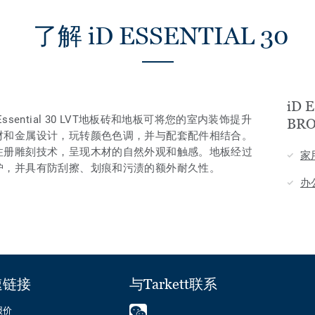
了解 iD ESSENTIAL 30
iD 
sential 30 LVT地板砖和地板可将您的室内装饰提升
BR
材和金属设计，玩转颜色色调，并与配套配件相结合。
注册雕刻技术，呈现木材的自然外观和触感。地板经过
家
护，并具有防刮擦、划痕和污渍的额外耐久性。
办
速链接
与Tarkett联系
报价