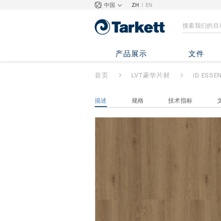
|
中国
ZH
EN
iD ESSENTIAL 3
产品展示
文件
首页
LVT豪华片材
iD ESSE
描述
规格
技术指标