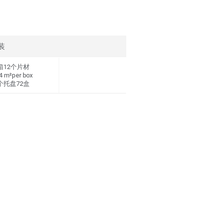
装
箱12个片材
4 m²per box
个托盘72盒