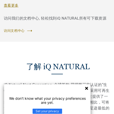
查看更多
访问我们的文档中心, 轻松找到iQ NATURAL所有可下载资源
访问文档中心
了解 iQ NATURAL
iQ Natural Next Generation, 全球首款 获得第三方认证的“生
物特性”同质透心PVC地板，符合“质量平衡”原则，采用可再生
的生物质原料。iQ Natural为建筑师，设计师和业主提供了一
We don't know what your privacy preferences
种全新的地板解决方案，与普通同质透心PVC地板相比，可将
are yet.
温室气体排放量减少50％。 iQ Natural是市场上碳足迹最低的
Set your privacy