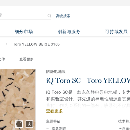
高级搜索
o YELLOW BEIGE 0105
细分市场
创新与服务
可持续发展
Toro YELLOW BEIGE 0105
文件
查看更多
防静电地板
iQ Toro SC - Toro YELL
iQ Toro SC是一款永久静电导电地板，
和实验室设计。其先进的导电性能源自贯
背衬。作为iQ系列的一部分，该系列不仅
查看更多
卓越的耐磨、耐污渍和耐刮擦性能，适用
iQ系列的其他产品及配件协调统一。
主要特征
技术和
瑞典制造
产品类