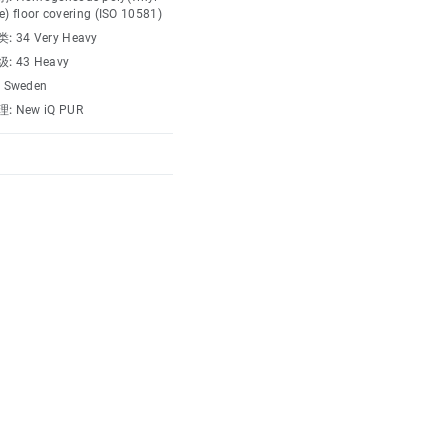
e) floor covering (ISO 10581)
类:
34 Very Heavy
级:
43 Heavy
:
Sweden
理:
New iQ PUR