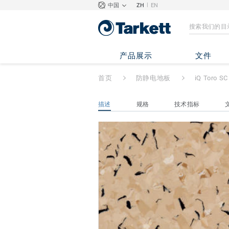
|
中国
ZH
EN
iQ Toro SC
- Tor
产品展示
文件
首页
防静电地板
iQ Toro SC
描述
规格
技术指标