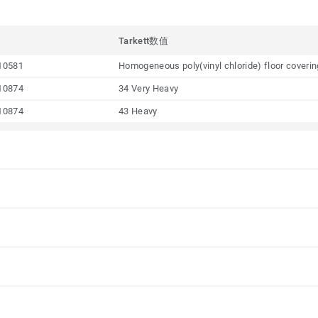
Tarkett数值
10581
Homogeneous poly(vinyl chloride) floor coveri
10874
34 Very Heavy
10874
43 Heavy