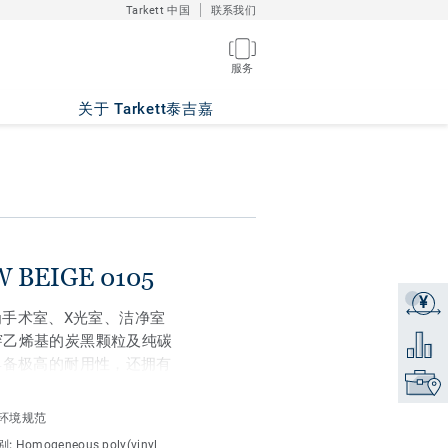
Tarkett 中国
联系我们
服务
关于 Tarkett泰吉嘉
OW BEIGE 0105
¥
获取报
专为手术室、X光室、洁净室
穿乙烯基的炭黑颗粒及纯碳
添加到
具备极高的耐用性，还拥有
找到销
于高流量区域。颜色与我们
环境规范
别:
Homogeneous poly(vinyl