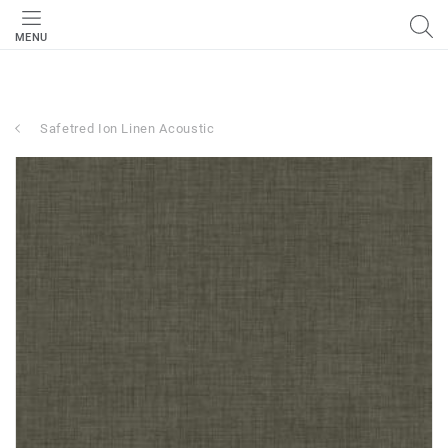
MENU
Safetred Ion Linen Acoustic