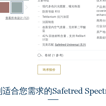
主要特征
技术和
现代多色闪光图案，哑光饰面
产品类
coverin
防滑等级 R10
enhanc
Tektanium 抗污涂层
查看所有设计 (12)
商用分
法国制造
行业分
改善室内空气质量，无邻苯二甲酸
盐
原产地
42% 回收材料含量，支持 ReStart
表面处
计划
完美匹配
Safetred Universal 系列
卷材 (1 参考)
询求报价
适合您需求的Safetred Spect