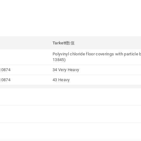
Tarkett数值
Polyvinyl chloride floor coverings with particl
13845)
10874
34 Very Heavy
10874
43 Heavy