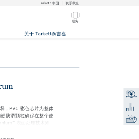
Tarkett 中国
联系我们
服务
关于 Tarkett泰吉嘉
trum
¥
获取报
添加到
现代诠释，PVC 彩色芯片为整体
内嵌防滑颗粒确保在整个使
找到销
anium™ 表面处理技术则
加轻松便捷。