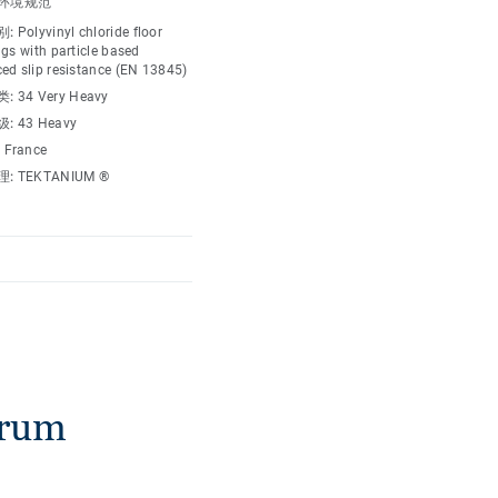
环境规范
别:
Polyvinyl chloride floor
gs with particle based
ed slip resistance (EN 13845)
类:
34 Very Heavy
级:
43 Heavy
:
France
理:
TEKTANIUM ®
rum