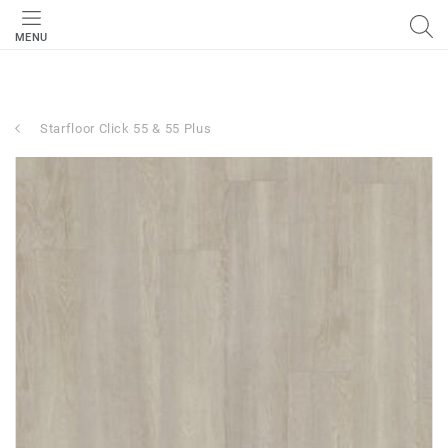
MENU
Starfloor Click 55 & 55 Plus