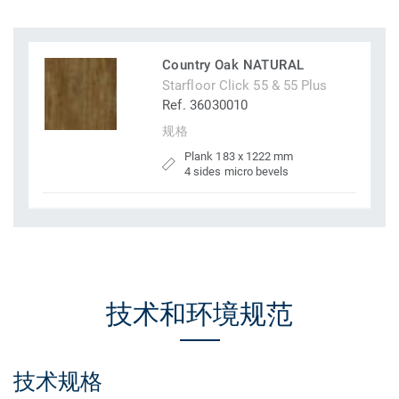
Country Oak NATURAL
Starfloor Click 55 & 55 Plus
Ref. 36030010
规格
Plank 183 x 1222 mm
4 sides micro bevels
技术和环境规范
技术规格