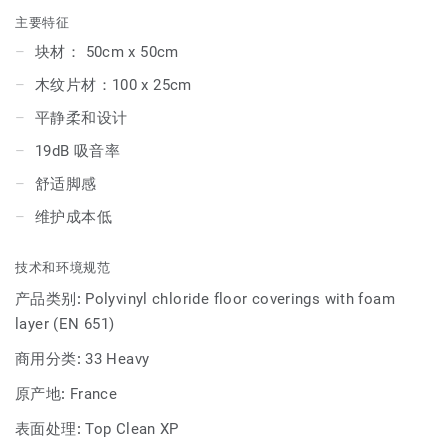
弱效果（19dB）和良好的脚下舒适度。其表面经过我们注册
主要特征
商标的 Top Clean XP 涂层处理，确保极高的耐用性并降低维
块材： 50cm x 50cm
护成本。
木纹片材：100 x 25cm
此外，该系列还提供卷材版本，即 Tapiflex Essential 50，满
平静柔和设计
足多样化的安装需求
19dB 吸音率
舒适脚感
维护成本低
技术和环境规范
产品类别:
Polyvinyl chloride floor coverings with foam
layer (EN 651)
商用分类:
33 Heavy
原产地:
France
表面处理:
Top Clean XP