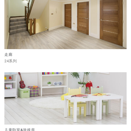
走廊
24系列
儿童卧室&游戏房