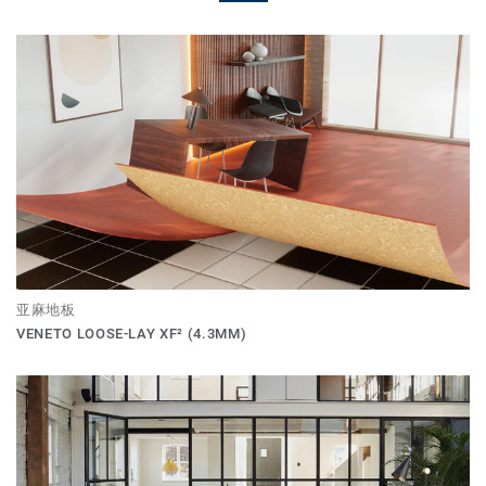
亚麻地板
VENETO LOOSE-LAY XF² (4.3MM)