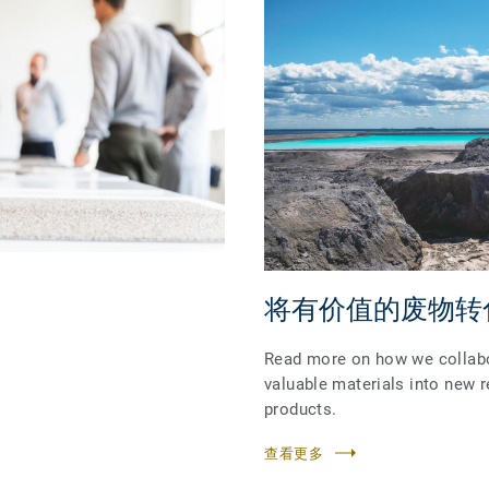
将有价值的废物转
Read more on how we collabo
valuable materials into new r
products.
查看更多