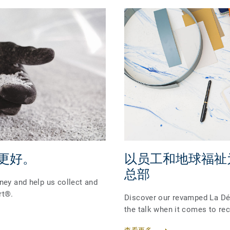
更好。
以员工和地球福祉
总部
ney and help us collect and
rt®.
Discover our revamped La Dé
the talk when it comes to rec