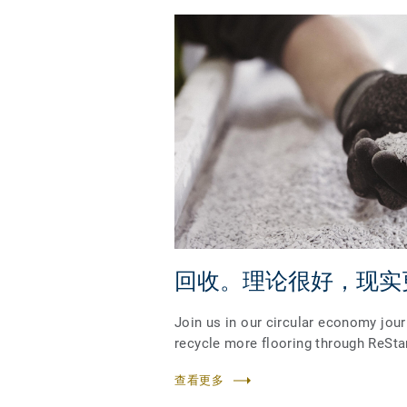
回收。理论很好，现实
Join us in our circular economy jour
recycle more flooring through ReSta
查看更多