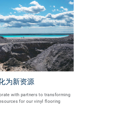
化为新资源
rate with partners to transforming
esources for our vinyl flooring