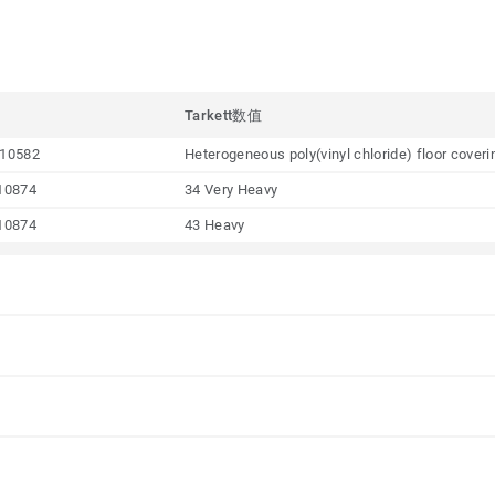
Tarkett数值
10582
Heterogeneous poly(vinyl chloride) floor cover
10874
34 Very Heavy
10874
43 Heavy