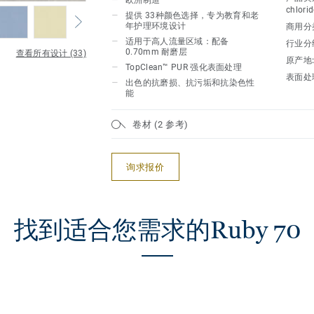
欧洲制造
彩搭配、混凝土效果以及 5种木纹设计，
chlorid
提供 33种颜色选择，专为教育和老
境。
年护理环境设计
商用分
适用于高人流量区域：配备
行业分
0.70mm 耐磨层
查看所有设计 (33)
原产地
TopClean™ PUR 强化表面处理
表面处
出色的抗磨损、抗污垢和抗染色性
能
卷材 (2 参考)
询求报价
找到适合您需求的Ruby 70