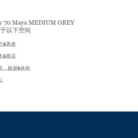
y 70 Maya MEDIUM GREY
于以下空间
疗&养老
售&商店
店，旅游&休闲
公