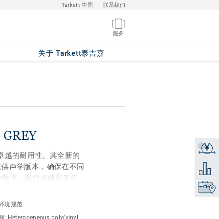
Tarkett 中国
联系我们
服务
关于 Tarkett泰吉嘉
M GREY
¥
获取报
提供卓越的耐用性。其全新的
提供声学版本，确保在不同
添加到
 成为教育、医疗保健和老年
找到销
环境规范
8种全新设计，提供丰富的色
别:
Heterogeneous poly(vinyl