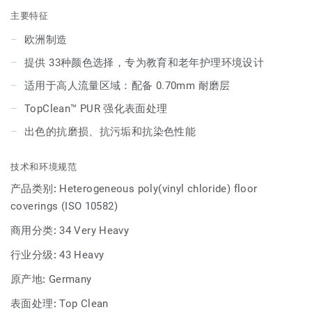
富的色彩搭配、混凝土效果以及 5种木纹设计，非常适合营造
主要特征
家居氛围的环境。
欧洲制造
提供 33种颜色选择，专为教育和老年护理环境设计
适用于高人流量区域：配备 0.70mm 耐磨层
TopClean™ PUR 强化表面处理
出色的抗磨损、抗污垢和抗染色性能
技术和环境规范
产品类别:
Heterogeneous poly(vinyl chloride) floor
coverings (ISO 10582)
商用分类:
34 Very Heavy
行业分级:
43 Heavy
原产地:
Germany
表面处理:
Top Clean