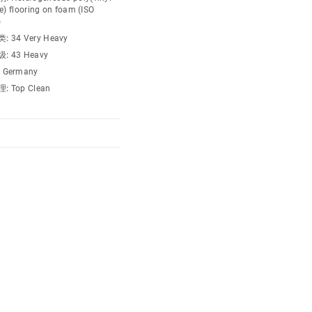
e) flooring on foam (ISO
)
类:
34 Very Heavy
级:
43 Heavy
宽度，确保无缝安装，适配
:
Germany
理:
Top Clean
和美观性的地板解决方案，非