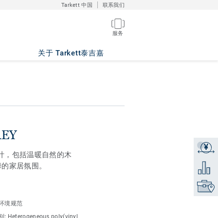
Tarkett 中国
联系我们
服务
关于 Tarkett泰吉嘉
REY
¥
获取报
板设计，包括温暖自然的木
馨的家居氛围。
添加到
找到销
域表现出色
环境规范
选择具有20–40% 的光
别:
Heterogeneous poly(vinyl