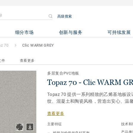
高级搜索
 WARM GREY
细分市场
创新与服务
可持续发展
az 70
Clic WARM GREY
文件
查看更多
多层复合PVC地板
Topaz 70 - Clic WARM G
Topaz 70 提供一系列精致的乙烯基地
纹、混凝土和陶瓷风格，营造出安心、温
查看更多
防滑地板：在对防滑性能要求较高的区
主要特征
技术和
提升视觉感受与健康福祉：超过50%的颜色
产品类