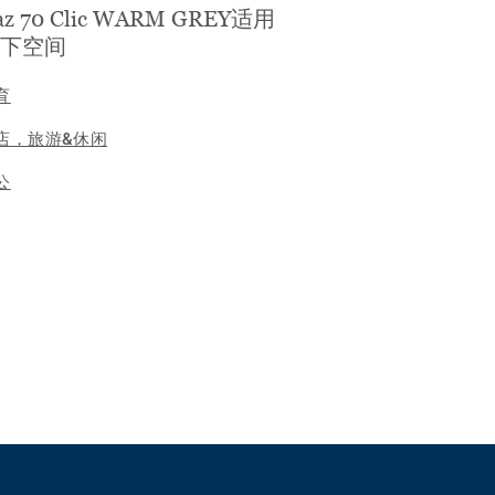
az 70 Clic WARM GREY适用
下空间
育
店，旅游&休闲
公