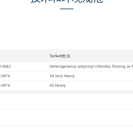
Tarkett数值
10582
Heterogeneous poly(vinyl chloride) flooring on
10874
34 Very Heavy
10874
43 Heavy