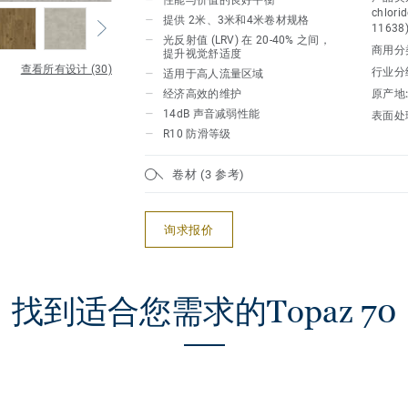
反射值 (LRV)，特别适合老年护理环境
性能与价值的良好平衡
chlorid
提供 2米、3米和4米卷材规格
11638
良好的声学性能：提供14dB的降噪效果
光反射值 (LRV) 在 20-40% 之间，
商用分
提升视觉舒适度
查看所有设计 (30)
行业分
适用于高人流量区域
多种宽度选择：可选 2米、3米和4米 
经济高效的维护
原产地
任何空间
14dB 声音减弱性能
表面处
R10 防滑等级
Topaz 70 是一款兼具安全性、舒适性
常适合需要温馨与实用功能的环境。
卷材 (3 参考)
询求报价
找到适合您需求的Topaz 70