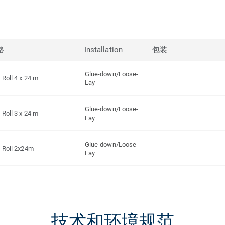
格
Installation
包装
Glue-down/Loose-
Roll 4 x 24 m
Lay
Glue-down/Loose-
Roll 3 x 24 m
Lay
Glue-down/Loose-
Roll 2x24m
Lay
技术和环境规范