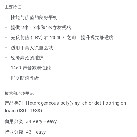
40% 的光反射值 (LRV)，特别适合老年护理环境
主要特征
良好的声学性能：提供14dB的降噪效果
性能与价值的良好平衡
提供 2米、3米和4米卷材规格
多种宽度选择：可选 2米、3米和4米 宽度，确保无缝安
装，适配任何空间
光反射值 (LRV) 在 20-40% 之间，提升视觉舒适度
适用于高人流量区域
Topaz 70 是一款兼具安全性、舒适性和美观性的地板解决方
案，非常适合需要温馨与实用功能的环境。
经济高效的维护
14dB 声音减弱性能
R10 防滑等级
技术和环境规范
产品类别:
Heterogeneous poly(vinyl chloride) flooring on
foam (ISO 11638)
商用分类:
34 Very Heavy
行业分级:
43 Heavy