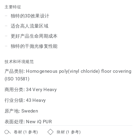
Eminent都能为客户创造明快和谐的地面解决方案。iQ
主要特征
Eminent不仅拥有iQ系列优异的产品性能，也能够创造出提高
独特的3D效果设计
用户幸福感的具有美感的空间体验。
适合高人流量区域
更好产品生命周期成本
独特的干抛光修复性能
技术和环境规范
产品类别:
Homogeneous poly(vinyl chloride) floor covering
(ISO 10581)
商用分类:
34 Very Heavy
行业分级:
43 Heavy
原产地:
Sweden
表面处理:
New iQ PUR
卷材 (1 参考)
块材 (1 参考)