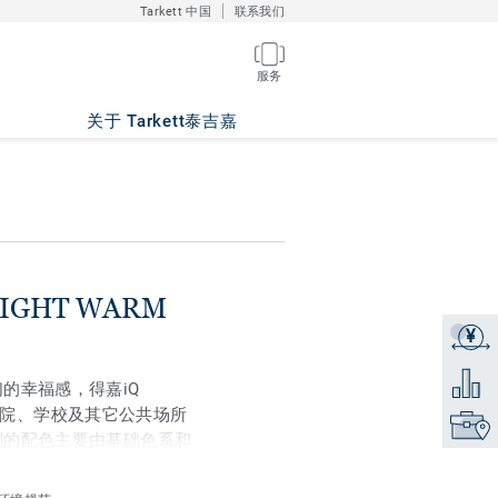
Tarkett 中国
联系我们
服务
79
关于 Tarkett泰吉嘉
 LIGHT WARM
¥
获取报
添加到
们的幸福感，得嘉iQ
为医院、学校及其它公共场所
找到销
t系列的配色主要由基础色系和
造出无方向性的3D效
需要宁静氛围的独立房间，