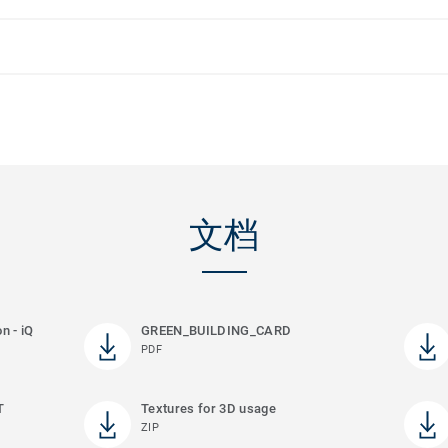
文档
n - iQ
GREEN_BUILDING_CARD
PDF
T
Textures for 3D usage
ZIP