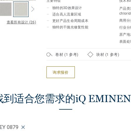
主要特征
技术和
亦或是需要对比的分隔空间，iQ Emine
独特的3D效果设计
产品类
地面解决方案。iQ Eminent不仅拥有i
chlorid
适合高人流量区域
创造出提高用户幸福感的具有美感的空间
商用分
更好产品生命周期成本
查看所有设计 (26)
独特的干抛光修复性能
行业分
原产地
表面处
卷材 (1 参考)
块材 (1 参考)
询求报价
找到适合您需求的iQ EMINEN
EY 0879