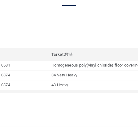
Tarkett数值
10581
Homogeneous poly(vinyl chloride) floor coveri
10874
34 Very Heavy
10874
43 Heavy