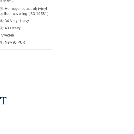
环境规范
nt都能为客户创造明快和谐的
别:
Homogeneous poly(vinyl
Q系列优异的产品性能，也能够
e) floor covering (ISO 10581)
体验。
类:
34 Very Heavy
级:
43 Heavy
:
Sweden
理:
New iQ PUR
T