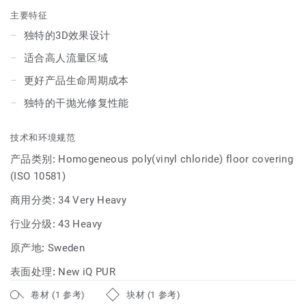
Eminent都能为客户创造明快和谐的地面解决方案。iQ
主要特征
Eminent不仅拥有iQ系列优异的产品性能，也能够创造出提高
独特的3D效果设计
用户幸福感的具有美感的空间体验。
适合高人流量区域
更好产品生命周期成本
独特的干抛光修复性能
技术和环境规范
产品类别:
Homogeneous poly(vinyl chloride) floor covering
(ISO 10581)
商用分类:
34 Very Heavy
行业分级:
43 Heavy
原产地:
Sweden
表面处理:
New iQ PUR
卷材 (1 参考)
块材 (1 参考)