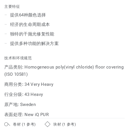
设计师提供了无限配色灵感。升级后提供更多选择供您挑选
主要特征
——块状规格、条状规格、静音、防滑，更有相应配件可供配
提供64种颜色选择
套使用。从淡雅到鲜亮，从清新到浓烈，您都能在iQ Optima
经济的生命周期成本
的新花色中找到诠释。iQ Optima能够配合各种风格进行配色
设计，并且能够创造延续的空间感，和谐地从一个空间过渡到
独特的干抛光修复性能
另一个空间，延续美感的同时保障地板的功能性。
提供多种功能的解决方案
技术和环境规范
产品类别:
Homogeneous poly(vinyl chloride) floor covering
(ISO 10581)
商用分类:
34 Very Heavy
行业分级:
43 Heavy
原产地:
Sweden
表面处理:
New iQ PUR
卷材 (1 参考)
块材 (1 参考)