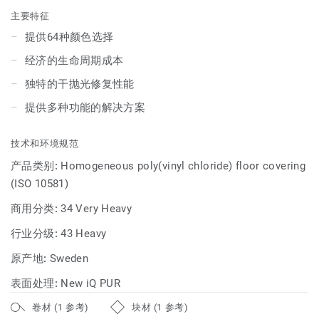
设计师提供了无限配色灵感。升级后提供更多选择供您挑选
主要特征
——块状规格、条状规格、静音、防滑，更有相应配件可供配
提供64种颜色选择
套使用。从淡雅到鲜亮，从清新到浓烈，您都能在iQ Optima
经济的生命周期成本
的新花色中找到诠释。iQ Optima能够配合各种风格进行配色
设计，并且能够创造延续的空间感，和谐地从一个空间过渡到
独特的干抛光修复性能
另一个空间，延续美感的同时保障地板的功能性。
提供多种功能的解决方案
技术和环境规范
产品类别:
Homogeneous poly(vinyl chloride) floor covering
(ISO 10581)
商用分类:
34 Very Heavy
行业分级:
43 Heavy
原产地:
Sweden
表面处理:
New iQ PUR
卷材 (1 参考)
块材 (1 参考)