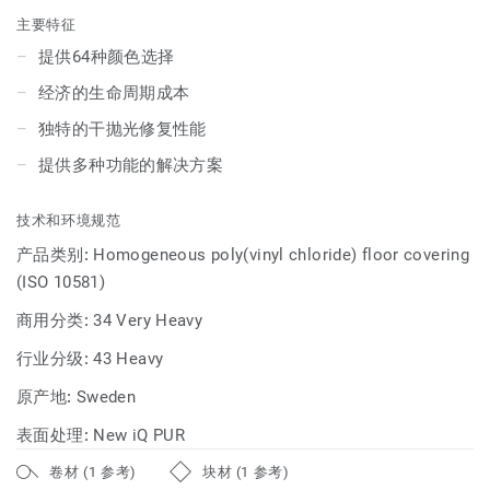
设计师提供了无限配色灵感。升级后提供更多选择供您挑选
主要特征
——块状规格、条状规格、静音、防滑，更有相应配件可供配
提供64种颜色选择
套使用。从淡雅到鲜亮，从清新到浓烈，您都能在iQ Optima
经济的生命周期成本
的新花色中找到诠释。iQ Optima能够配合各种风格进行配色
设计，并且能够创造延续的空间感，和谐地从一个空间过渡到
独特的干抛光修复性能
另一个空间，延续美感的同时保障地板的功能性。
提供多种功能的解决方案
技术和环境规范
产品类别:
Homogeneous poly(vinyl chloride) floor covering
(ISO 10581)
商用分类:
34 Very Heavy
行业分级:
43 Heavy
原产地:
Sweden
表面处理:
New iQ PUR
卷材 (1 参考)
块材 (1 参考)