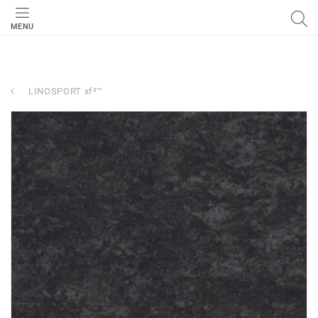
MENU
LINOSPORT xf²™