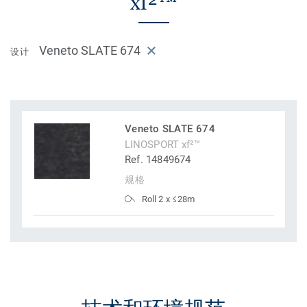
xf²™
Veneto SLATE 674
设计
Veneto SLATE 674
LINOSPORT xf²™
Ref. 14849674
规格
Roll 2 x ≤28m