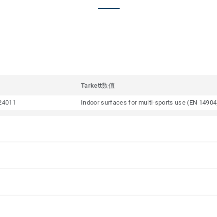
Tarkett数值
24011
Indoor surfaces for multi-sports use (EN 14904