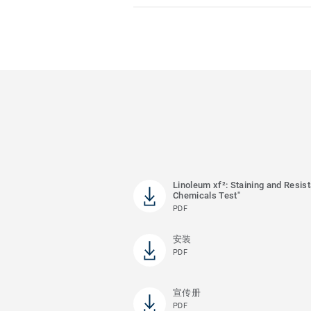
Linoleum xf²: Staining and Resis
Chemicals Test"
PDF
安装
PDF
宣传册
PDF