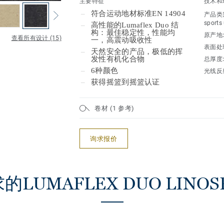
主要特征
技术和
符合运动地材标准EN 14904
产品类
sports
高性能的Lumaflex Duo 结
构：最佳稳定性，性能均
原产地
查看所有设计 (15)
一，高震动吸收性
表面处
天然安全的产品，极低的挥
发性有机化合物
总厚度
6种颜色
光线反射
获得摇篮到摇篮认证
卷材 (1 参考)
询求报价
UMAFLEX DUO LINOSPO