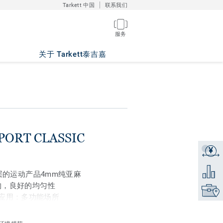
Tarkett 中国
联系我们
服务
o SLATE 674
关于 Tarkett泰吉嘉
PORT CLASSIC
¥
获取报
添加到
层的运动产品4mm纯亚麻
构，良好的均匀性
找到销
推荐应用：多功能场所