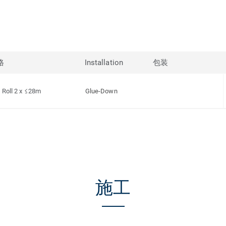
格
Installation
包装
Roll 2 x ≤28m
Glue-Down
施工