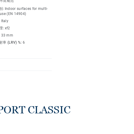
环境规范
别:
Indoor surfaces for multi-
 use (EN 14904)
:
Italy
理:
xf2
:
33 mm
率 (LRV) %:
6
RT CLASSIC