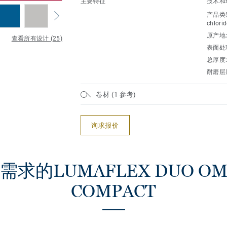
主要特征
技术和
产品类
chlorid
原产地
查看所有设计 (25)
表面处
总厚度
耐磨层
卷材 (1 参考)
询求报价
求的LUMAFLEX DUO OMN
COMPACT