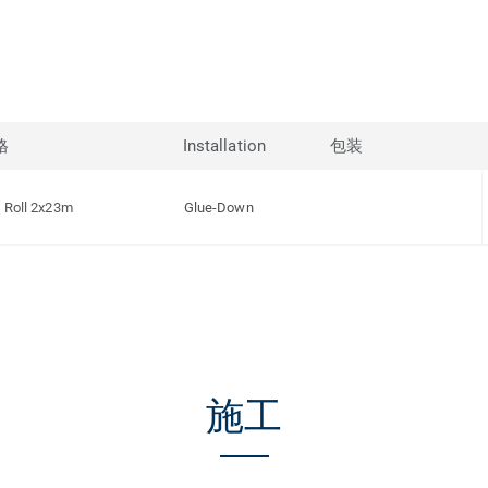
格
Installation
包装
Roll 2x23m
Glue-Down
施工