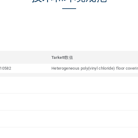
Tarkett数值
10582
Heterogeneous poly(vinyl chloride) floor cover