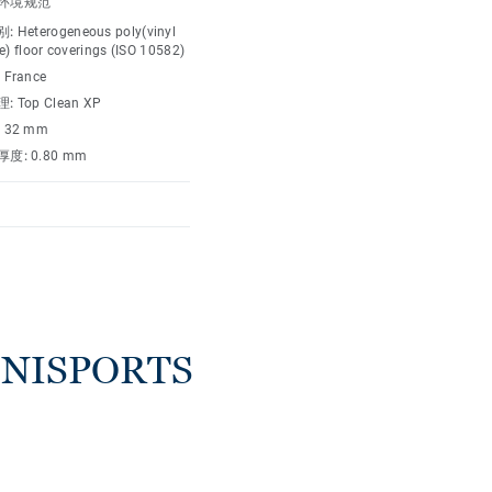
环境规范
别:
Heterogeneous poly(vinyl
e) floor coverings (ISO 10582)
:
France
理:
Top Clean XP
:
32 mm
厚度:
0.80 mm
ISPORTS