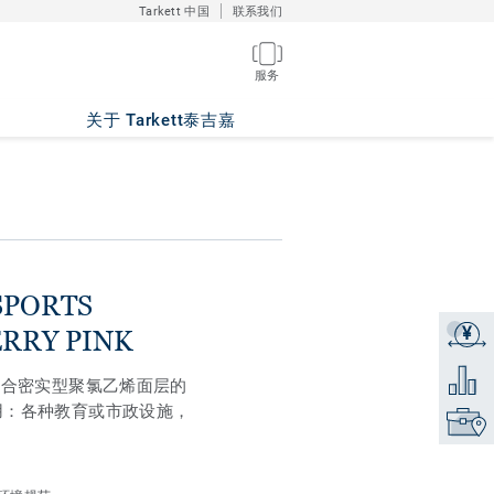
Tarkett 中国
联系我们
ni CRANBERRY
服务
关于 Tarkett泰吉嘉
SPORTS
¥
获取报
ERRY PINK
添加到
结合密实型聚氯乙烯面层的
用：各种教育或市政设施，
找到销