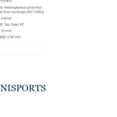
环境规范
别:
Heterogeneous poly(vinyl
e) floor coverings (ISO 10582)
:
France
理:
Top Clean XP
:
32 mm
厚度:
0.80 mm
ISPORTS