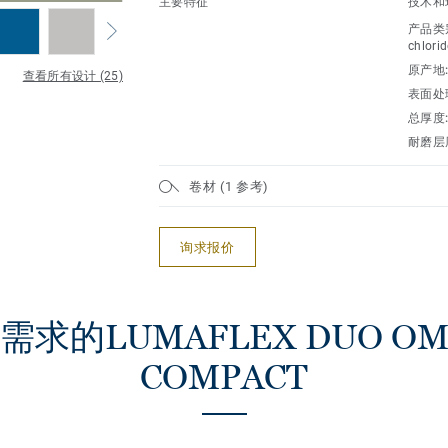
主要特征
技术和
产品类
chlorid
原产地
查看所有设计 (25)
表面处
总厚度
耐磨层
卷材 (1 参考)
询求报价
求的LUMAFLEX DUO OMN
COMPACT