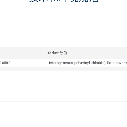
Tarkett数值
10582
Heterogeneous poly(vinyl chloride) floor cover