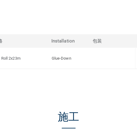
格
Installation
包装
Roll 2x23m
Glue-Down
施工