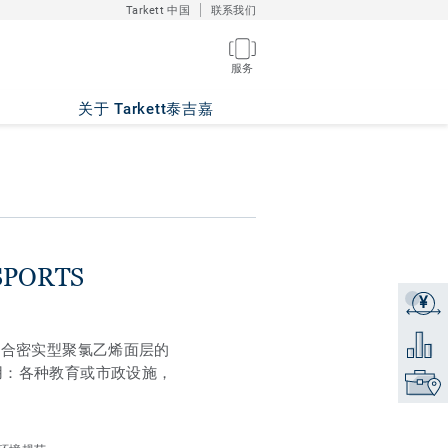
Tarkett 中国
联系我们
服务
i KAKI
关于 Tarkett泰吉嘉
SPORTS
¥
获取报
添加到
结合密实型聚氯乙烯面层的
用：各种教育或市政设施，
找到销