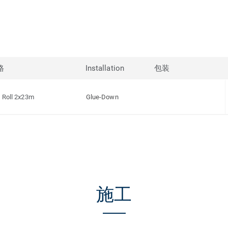
格
Installation
包装
Roll 2x23m
Glue-Down
施工