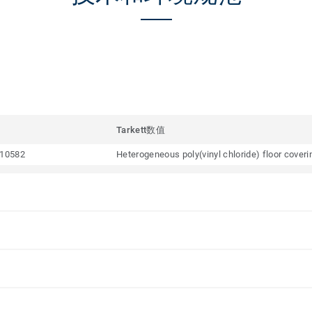
Tarkett数值
10582
Heterogeneous poly(vinyl chloride) floor cover