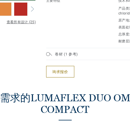
主要特征
技术和
产品类
chlorid
原产地
查看所有设计 (25)
表面处
总厚度
耐磨层
卷材 (1 参考)
询求报价
求的LUMAFLEX DUO OMN
COMPACT