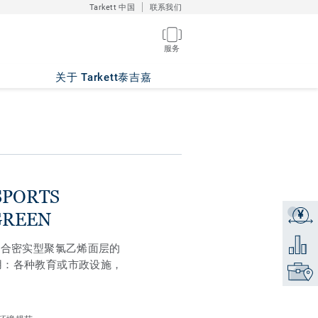
Tarkett 中国
联系我们
服务
ni TONIC GREEN
关于 Tarkett泰吉嘉
SPORTS
¥
获取报
GREEN
添加到
结合密实型聚氯乙烯面层的
用：各种教育或市政设施，
找到销