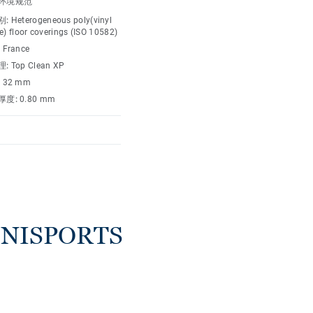
环境规范
别:
Heterogeneous poly(vinyl
e) floor coverings (ISO 10582)
:
France
理:
Top Clean XP
:
32 mm
厚度:
0.80 mm
ISPORTS