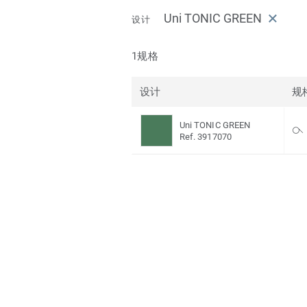
Uni TONIC GREEN
设计
1规格
设计
规
Uni TONIC GREEN
Ref. 3917070