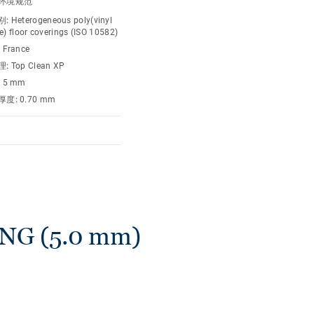
环境规范
别:
Heterogeneous poly(vinyl
e) floor coverings (ISO 10582)
:
France
理:
Top Clean XP
:
5 mm
厚度:
0.70 mm
 (5.0 mm)