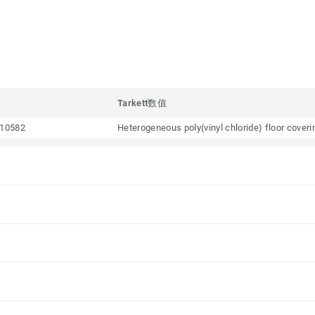
Tarkett数值
10582
Heterogeneous poly(vinyl chloride) floor cover