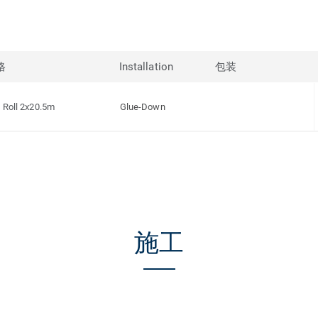
格
Installation
包装
Roll 2x20.5m
Glue-Down
施工