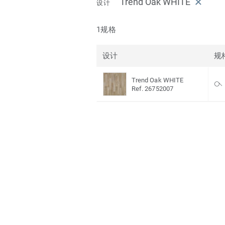
Trend Oak WHITE
设计
1规格
设计
规
Trend Oak WHITE
Ref. 26752007