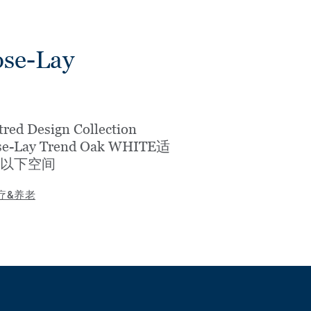
ose-Lay
tred Design Collection
se-Lay Trend Oak WHITE适
以下空间
疗&养老