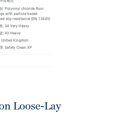
环境规范
别:
Polyvinyl chloride floor
gs with particle based
ed slip resistance (EN 13845)
类:
34 Very Heavy
级:
43 Heavy
:
United Kingdom
理:
Safety Clean XP
n Loose-Lay