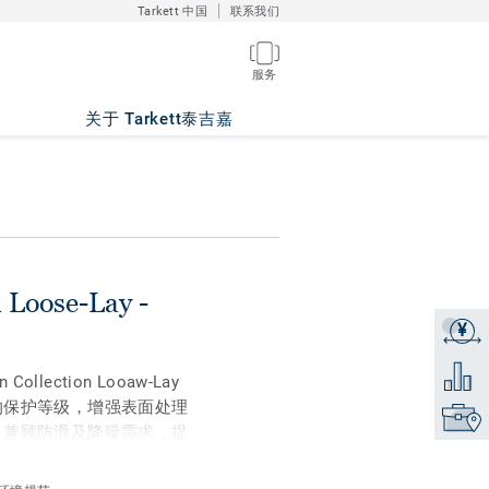
Tarkett 中国
联系我们
服务
ak WHITE
关于 Tarkett泰吉嘉
n Loose-Lay -
¥
获取报
添加到
llection Looaw-Lay
的保护等级，增强表面处理
找到销
。兼顾防滑及降噪需求，提
瓷砖和天然石材效果。产品
节省时间和成本。