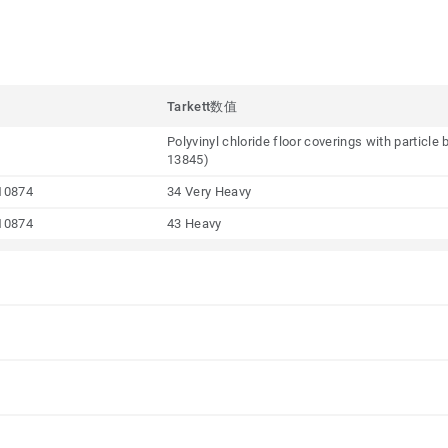
Tarkett数值
Polyvinyl chloride floor coverings with particl
13845)
10874
34 Very Heavy
10874
43 Heavy