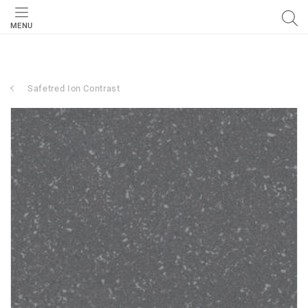
MENU
Safetred Ion Contrast