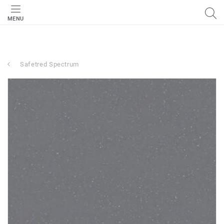
MENU
Safetred Spectrum