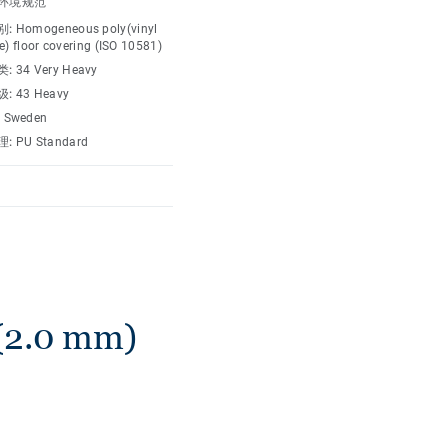
环境规范
别:
Homogeneous poly(vinyl
e) floor covering (ISO 10581)
类:
34 Very Heavy
级:
43 Heavy
:
Sweden
理:
PU Standard
.0 mm)