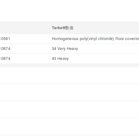
Tarkett数值
10581
Homogeneous poly(vinyl chloride) floor coveri
10874
34 Very Heavy
10874
43 Heavy