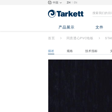
|
中国
ZH
EN
STANDARD PLUS 
产品展示
文件
首页
同质透心PVC地板
STA
描述
规格
技术指标