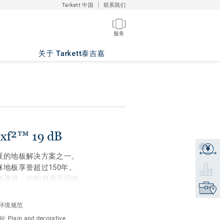
Tarkett 中国
联系我们
服务
关于 Tarkett泰吉嘉
xf²™ 19 dB
¥
获取报
发展的地板解决方案之一。
麻地板享誉超过150年。
选择要
供多种纯色选择，结构包含可回收
找到销
具备18dB降噪性能。产
耐用性，更易于清洁维护。
环境规范
别:
Plain and decorative