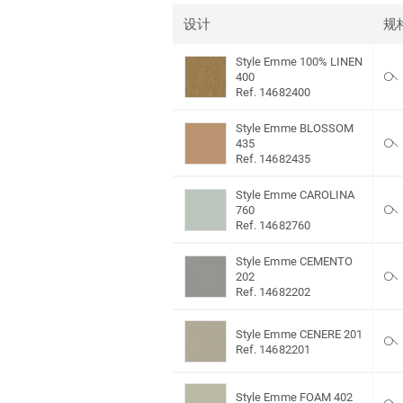
设计
规
Style Emme 100% LINEN
400
Ref. 14682400
Style Emme BLOSSOM
435
Ref. 14682435
Style Emme CAROLINA
760
Ref. 14682760
Style Emme CEMENTO
202
Ref. 14682202
Style Emme CENERE 201
Ref. 14682201
Style Emme FOAM 402