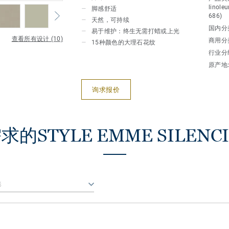
linole
脚感舒适
686)
天然，可持续
国内分
易于维护：终生无需打蜡或上光
查看所有设计 (10)
商用分
15种颜色的大理石花纹
行业分
原产地
询求报价
TYLE EMME SILENCIO 
影