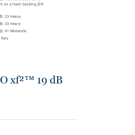
um on a foam backing (EN
类:
23 Heavy
类:
33 Heavy
级:
41 Moderate
:
Italy
xf²™ 19 dB