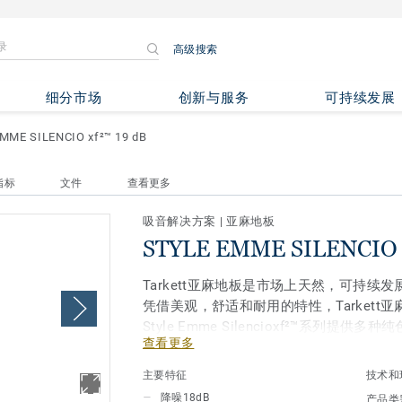
高级搜索
ENCIO xf²™ 19 dB
细分市场
创新与服务
可持续发展
MME SILENCIO xf²™ 19 dB
指标
文件
查看更多
吸音解决方案
|
亚麻地板
STYLE EMME SILENCIO 
Tarkett亚麻地板是市场上天然，可持续
凭借美观，舒适和耐用的特性，Tarkett亚
Style Emme Silencioxf²™系列提
查看更多
的1.3mm发泡底层，可增强脚感舒适度并将
品采用独特的xf²™表面处理，具有更高的
主要特征
技术和
降噪18dB
产品类