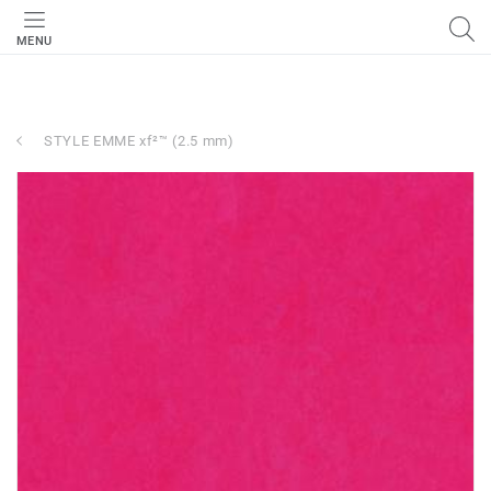
MENU
STYLE EMME xf²™ (2.5 mm)