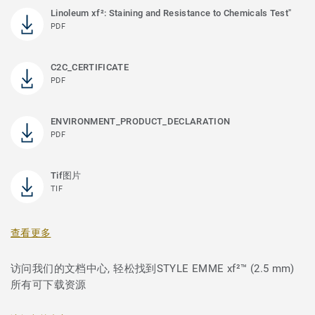
Linoleum xf²: Staining and Resistance to Chemicals Test"
PDF
C2C_CERTIFICATE
PDF
ENVIRONMENT_PRODUCT_DECLARATION
PDF
Tif图片
TIF
查看更多
访问我们的文档中心, 轻松找到STYLE EMME xf²™ (2.5 mm)
所有可下载资源