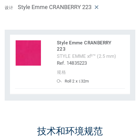
Style Emme CRANBERRY 223
设计
Style Emme CRANBERRY
223
STYLE EMME xf²™ (2.5 mm)
Ref. 14835223
规格
Roll 2 x ≤32m
技术和环境规范