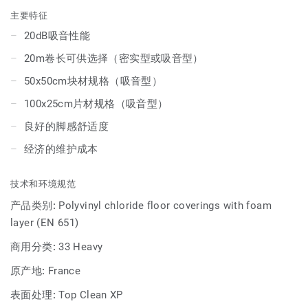
材（适用于木质图案）。此外，该系列还新增了紧凑型版本
主要特征
—— Acczent Essential，提供 10种装饰设计，配备 0.70mm
20dB吸音性能
耐磨层。
20m卷长可供选择（密实型或吸音型）
凭借其高密度泡沫背衬，Tapiflex Essential 50 提供行业领先
50x50cm块材规格（吸音型）
的声学性能（20dB 声音减弱）和良好的脚下舒适度。其表面
100x25cm片材规格（吸音型）
经过我们注册商标的 Top Clean XP 涂层处理，确保极高的耐
用性和经济高效的维护。
良好的脚感舒适度
经济的维护成本
技术和环境规范
产品类别:
Polyvinyl chloride floor coverings with foam
layer (EN 651)
商用分类:
33 Heavy
原产地:
France
表面处理:
Top Clean XP