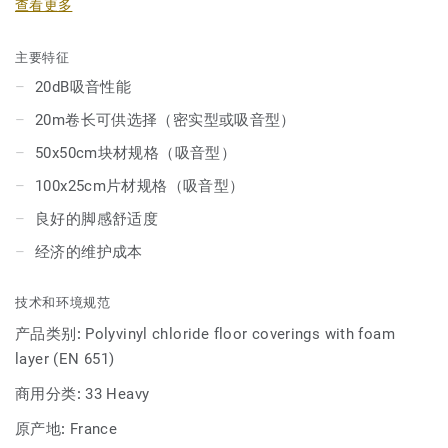
查看更多
某些款式现已提供 地板砖（适用于整体设计）和 木纹地板板
材（适用于木质图案）。此外，该系列还新增了紧凑型版本
主要特征
—— Acczent Essential，提供 10种装饰设计，配备 0.70mm
20dB吸音性能
耐磨层。
20m卷长可供选择（密实型或吸音型）
凭借其高密度泡沫背衬，Tapiflex Essential 50 提供行业领先
50x50cm块材规格（吸音型）
的声学性能（20dB 声音减弱）和良好的脚下舒适度。其表面
100x25cm片材规格（吸音型）
经过我们注册商标的 Top Clean XP 涂层处理，确保极高的耐
用性和经济高效的维护。
良好的脚感舒适度
经济的维护成本
技术和环境规范
产品类别:
Polyvinyl chloride floor coverings with foam
layer (EN 651)
商用分类:
33 Heavy
原产地:
France