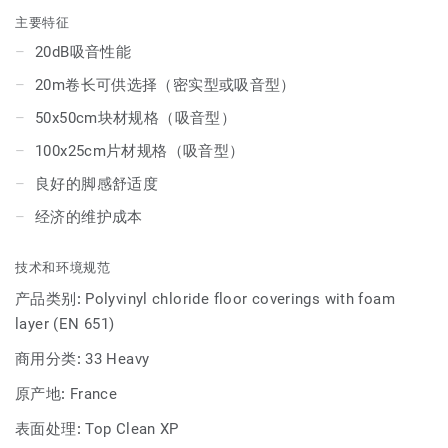
材（适用于木质图案）。此外，该系列还新增了紧凑型版本
主要特征
—— Acczent Essential，提供 10种装饰设计，配备 0.70mm
20dB吸音性能
耐磨层。
20m卷长可供选择（密实型或吸音型）
凭借其高密度泡沫背衬，Tapiflex Essential 50 提供行业领先
50x50cm块材规格（吸音型）
的声学性能（20dB 声音减弱）和良好的脚下舒适度。其表面
100x25cm片材规格（吸音型）
经过我们注册商标的 Top Clean XP 涂层处理，确保极高的耐
用性和经济高效的维护。
良好的脚感舒适度
经济的维护成本
技术和环境规范
产品类别:
Polyvinyl chloride floor coverings with foam
layer (EN 651)
商用分类:
33 Heavy
原产地:
France
表面处理:
Top Clean XP