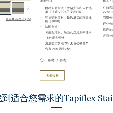
主要特征
技术和
打造与地板和墙面系列相协调的整体环境
产品类
两种安装方式：胶粘安装和自粘选
Tapiflex Stairs 可提升建筑的可达
coveri
项（可减少30%的安装时间）
噪音吸收背衬：提供最佳的降噪性
商用分
查看所有设计 (15)
选择 Tapiflex Stairs
能（18dB）
行业分
法国制造
原产地
可搭配地板、墙面及湿房系列使用
表面处
15种哑光设计
集成防滑功能与对比色楼梯鼻条
含有 24% 再生材料
卷材 (1 参考)
询求报价
到适合您需求的Tapiflex Stai