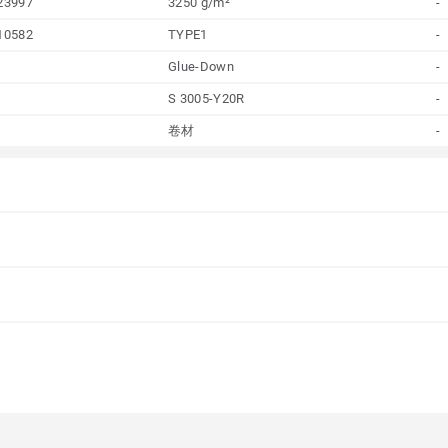
23997
3250 g/m²
-
10582
TYPE1
-
Glue-Down
-
S 3005-Y20R
-
卷材
-