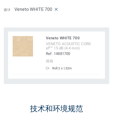
Veneto WHITE 700
设计
Veneto WHITE 700
VENETO ACOUSTIC CORK
xf²™ 15 dB (4.4 mm)
Ref. 14881700
规格
Roll 2 x ≤32m
技术和环境规范