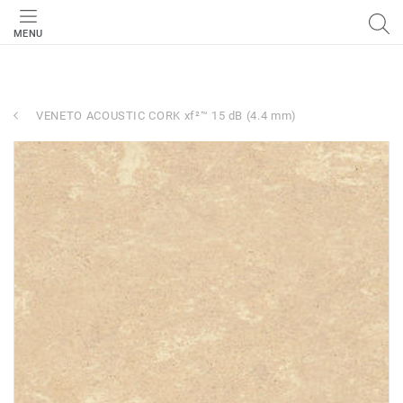
MENU
VENETO ACOUSTIC CORK xf²™ 15 dB (4.4 mm)