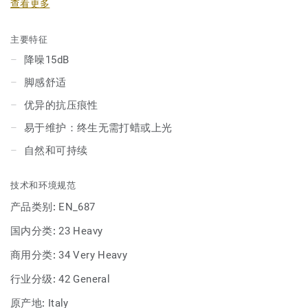
查看更多
感舒适度，抵御压痕，并具备15dB降噪性能。产品采用独特
的xf²™表面处理，具有更高的耐用性，更易于清洁维护。
主要特征
降噪15dB
脚感舒适
优异的抗压痕性
易于维护：终生无需打蜡或上光
自然和可持续
技术和环境规范
产品类别:
EN_687
国内分类:
23 Heavy
商用分类:
34 Very Heavy
行业分级:
42 General
原产地:
Italy